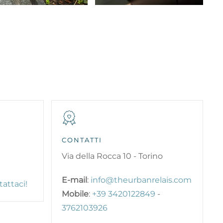
CONTATTI
Via della Rocca 10 - Torino
0
E-mail
:
info@theurbanrelais.com
attaci!
Mobile
:
+39 3420122849
-
3762103926