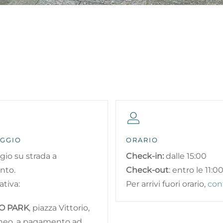
GGIO
ORARIO
io su strada a
Check-in:
dalle 15:00
nto.
Check-out
: entro le 11:0
ativa:
Per arrivi fuori orario,
cont
IO PARK
, piazza Vittorio,
aneo, a pagamento ad