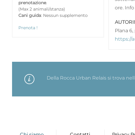
prenotazione
.
ore. Inf
(Max 2 animali/stanza)
Cani guida
: Nessun supplemento
AUTORI
Prenota !
Plana 6, 
https://a
Della Rocca Urban Relais si trova nell
Chi siamo
Contatti
Privacy P