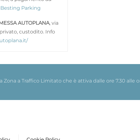
o
Besting Parking
MESSA AUTOPLANA
, via
privato, custodito. Info
utoplana.it/
a Zona a Traffico Limitato che è attiva dalle ore 7.30 alle 
olicy
Cookie Policy