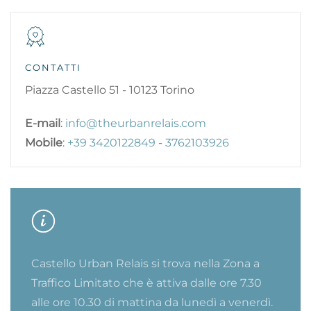
CONTATTI
Piazza Castello 51 - 10123 Torino
E-mail
:
info@theurbanrelais.com
Mobile
:
+39 3420122849
-
3762103926
Castello Urban Relais si trova nella Zona a
Traffico Limitato che è attiva dalle ore 7.30
alle ore 10.30 di mattina da lunedì a venerdì.